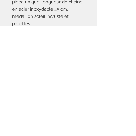
pièce unique. longueur de chaine
en acier inoxydable 45 cm,
médaillon soleil incrusté et
pailettes.
pièce unique
Nous contacter
saisonsetsentiments@gmail.com
Politique de
confidentialité
Mentions
légales
© 2021 par Saisons&Sentiments.