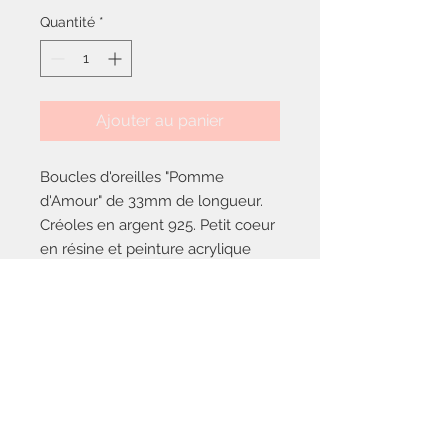
Quantité
*
Ajouter au panier
Boucles d'oreilles "Pomme
d'Amour" de 33mm de longueur.
Créoles en argent 925. Petit coeur
en résine et peinture acrylique
rouge et nacre naturelle.
Pour lui chuchoter combien on
l'aime.
Fabriquée à la main en Ardèche.