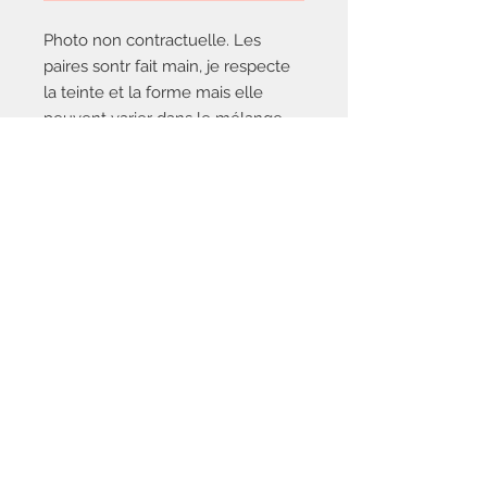
Photo non contractuelle. Les
paires sontr fait main, je respecte
la teinte et la forme mais elle
peuvent varier dans le mélange
de la pâte polymère.
Nous contacter
saisonsetsentiments@gmail.com
Politique de
confidentialité
Mentions
légales