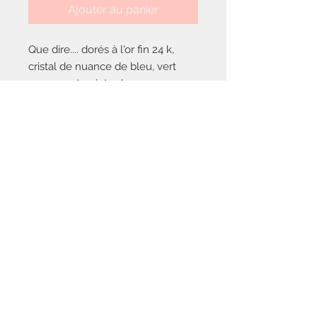
Ajouter au panier
Que dire.... dorés à l'or fin 24 k,
cristal de nuance de bleu, vert
pomme et pointe de orange.
Nous contacter
saisonsetsentiments@gmail.com
Politique de
confidentialité
Mentions
légales