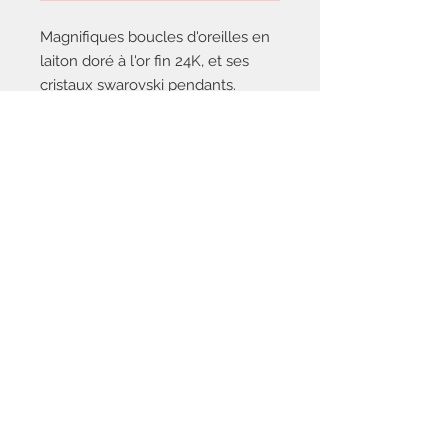
Magnifiques boucles d'oreilles en 
laiton doré à l'or fin 24K, et ses 
cristaux swarovski pendants.

Fabriquées à la main en Ardèche
Nous contacter
saisonsetsentiments@gmail.com
Politique de
confidentialité
Mentions
légales
© 2021 par Saisons&Sentiments.