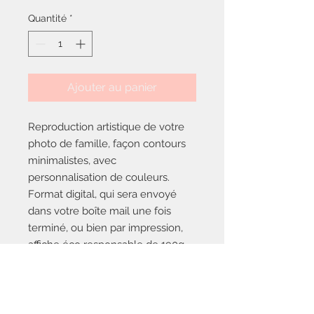
Quantité
*
Ajouter au panier
Reproduction artistique de votre
photo de famille, façon contours
minimalistes, avec
personnalisation de couleurs.
Format digital, qui sera envoyé
dans votre boîte mail une fois
terminé, ou bien par impression,
affiche éco responsable de 190g,
format 20x20.
Pour un rendu original, et qui ne
vous laissera pas indifférent !
Envoyez-nous votre photo de