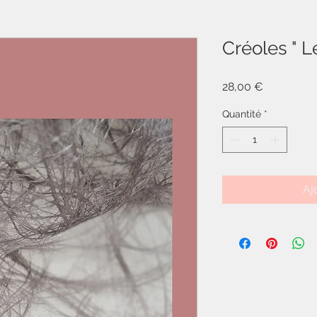
Créoles " L
Prix
28,00 €
Quantité
*
Aj