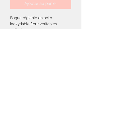
Ajouter au panier
Bague réglable en acier
inoxydable fleur veritables,
paillettes et magie.
Pièce unique
Nous contacter
saisonsetsentiments@gmail.com
Politique de
confidentialité
Mentions
légales