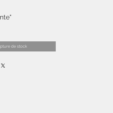
nte"
pture de stock